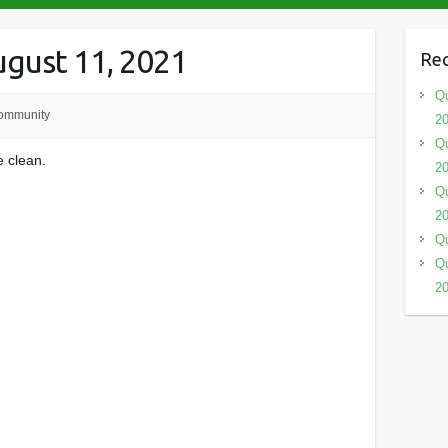
ugust 11, 2021
Rec
Qu
ommunity
2
Qu
e clean.
2
Qu
2
Qu
Qu
2