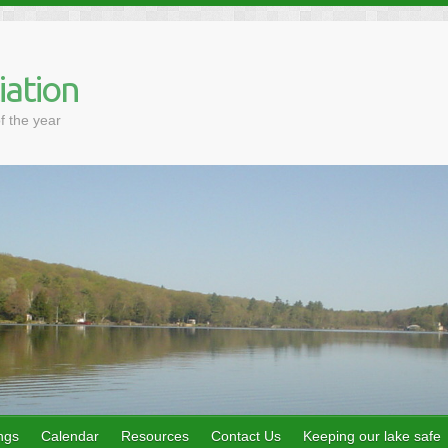
iation
f the year
ngs
Calendar
Resources
Contact Us
Keeping our lake safe