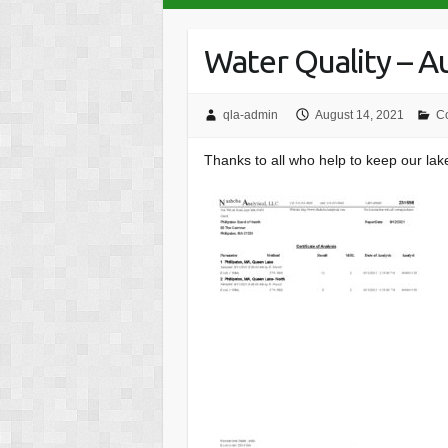
Water Quality – A
qla-admin
August 14, 2021
C
Thanks to all who help to keep our lak